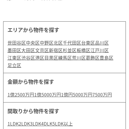
エリアから物件を探す
世田谷区
中央区
中野区
北区
千代田区
台東区
品川区
墨田区
大田区
文京区
新宿区
杉並区
板橋区
江戸川区
江東区
渋谷区
港区
目黒区
練馬区
荒川区
葛飾区
豊島区
足立区
金額から物件を探す
1億2500万円
1億5000万円
1億円
5000万円
7500万円
間取りから物件を探す
1LDK
2LDK
3LDK
4DLK
5LDK以上