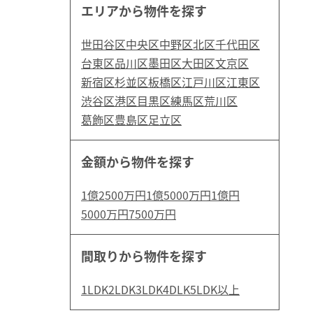
エリアから物件を探す
世田谷区
中央区
中野区
北区
千代田区
台東区
品川区
墨田区
大田区
文京区
新宿区
杉並区
板橋区
江戸川区
江東区
渋谷区
港区
目黒区
練馬区
荒川区
葛飾区
豊島区
足立区
金額から物件を探す
1億2500万円
1億5000万円
1億円
5000万円
7500万円
間取りから物件を探す
1LDK
2LDK
3LDK
4DLK
5LDK以上