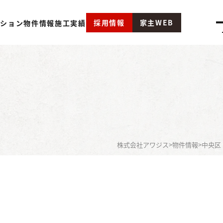
採用情報
家主WEB
ーション
物件情報
施工実績
株式会社アワジス
>
物件情報
>
中央区