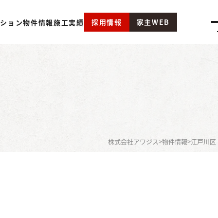
採用情報
家主WEB
ーション
物件情報
施工実績
株式会社アワジス
>
物件情報
>
江戸川区