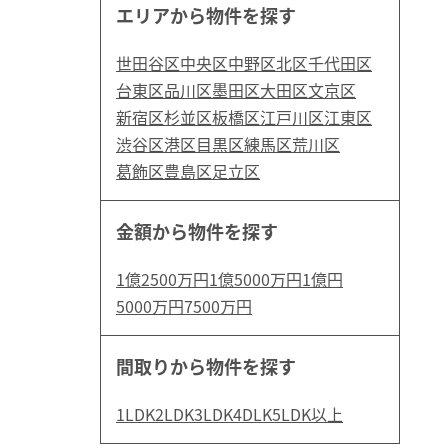
エリアから物件を探す
世田谷区
中央区
中野区
北区
千代田区
台東区
品川区
墨田区
大田区
文京区
新宿区
杉並区
板橋区
江戸川区
江東区
渋谷区
港区
目黒区
練馬区
荒川区
葛飾区
豊島区
足立区
金額から物件を探す
1億2500万円
1億5000万円
1億円
5000万円
7500万円
間取りから物件を探す
1LDK
2LDK
3LDK
4DLK
5LDK以上