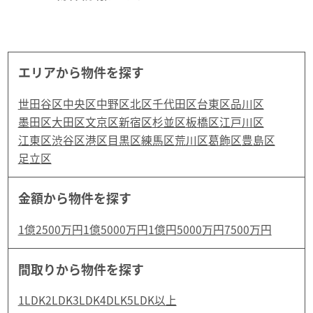
エリアから物件を探す
世田谷区
中央区
中野区
北区
千代田区
台東区
品川区
墨田区
大田区
文京区
新宿区
杉並区
板橋区
江戸川区
江東区
渋谷区
港区
目黒区
練馬区
荒川区
葛飾区
豊島区
足立区
金額から物件を探す
1億2500万円
1億5000万円
1億円
5000万円
7500万円
間取りから物件を探す
1LDK
2LDK
3LDK
4DLK
5LDK以上