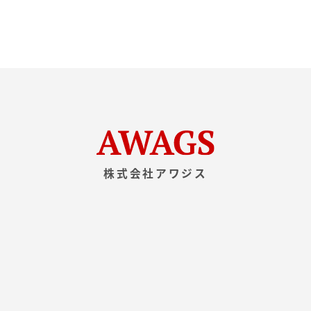
ん・漏洩などを防止するため、セキュリティシステム
の維持・管理体制の整備・社員教育の徹底等の必要な
措置を講じ、安全対策を実施し個人情報の厳重な管理
を行ないます。
個人情報の利用目的
お客さまからお預かりした個人情報は、当社からのご
連絡や業務のご案内やご質問に対する回答として、電
子メールや資料のご送付に利用いたします。
株式会社アワジス
個人情報の第三者への開示・提供の禁止
当社は、お客さまよりお預かりした個人情報を適切に
管理し、次のいずれかに該当する場合を除き、個人情
報を第三者に開示いたしません。
お客さまの同意がある場合
お客さまが希望されるサービスを行なうために当社が
業務を委託する業者に対して開示する場合