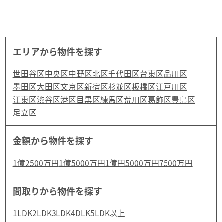
エリアから物件を探す
世田谷区
中央区
中野区
北区
千代田区
台東区
品川区
墨田区
大田区
文京区
新宿区
杉並区
板橋区
江戸川区
江東区
渋谷区
港区
目黒区
練馬区
荒川区
葛飾区
豊島区
足立区
金額から物件を探す
1億2500万円
1億5000万円
1億円
5000万円
7500万円
間取りから物件を探す
1LDK
2LDK
3LDK
4DLK
5LDK以上