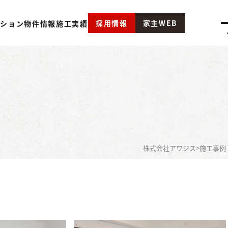
採用情報
家主WEB
ーション
物件情報
施工実績
株式会社アワジス
>
施工事例