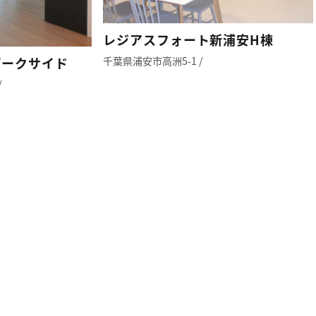
レジアスフォート新浦安H棟
千葉県浦安市高洲5-1 /
パークサイド
/