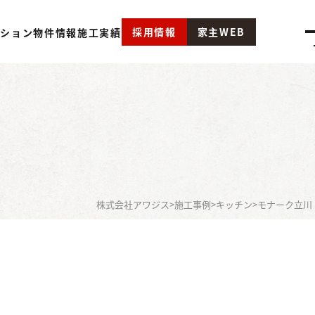
採用情報
家主WEB
ーション
物件情報
施工実績
株式会社アワジス
>
施工事例
>
キッチン
>
モナーク立川