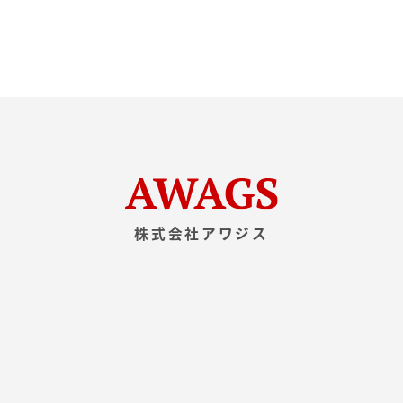
ん・漏洩などを防止するため、セキュリティシステム
の維持・管理体制の整備・社員教育の徹底等の必要な
措置を講じ、安全対策を実施し個人情報の厳重な管理
を行ないます。
個人情報の利用目的
お客さまからお預かりした個人情報は、当社からのご
連絡や業務のご案内やご質問に対する回答として、電
子メールや資料のご送付に利用いたします。
株式会社アワジス
個人情報の第三者への開示・提供の禁止
当社は、お客さまよりお預かりした個人情報を適切に
管理し、次のいずれかに該当する場合を除き、個人情
報を第三者に開示いたしません。
お客さまの同意がある場合
お客さまが希望されるサービスを行なうために当社が